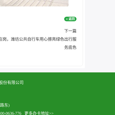
返回
下一篇
在岗，潍坊公共自行车用心擦亮绿色出行服
务底色
技股份有限公司
路东)
0636-776
更多办卡地址>>