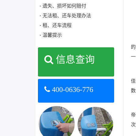
遗失、损坏如何赔付
无法租、还车处理办法
租、还车流程
温馨提示
今
的
信息查询
一
1
佳
400-0636-776
数
2
帝
次