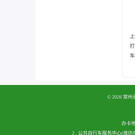
上
打
车
© 2026
办卡
2 . 公共自行车服务中心(潍